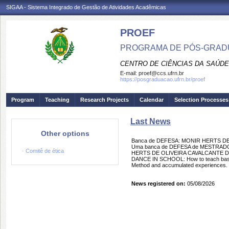
SIGAA - Sistema Integrado de Gestão de Atividades Acadêmicas
PROEF
PROGRAMA DE PÓS-GRADU
CENTRO DE CIÊNCIAS DA SAÚDE
E-mail:
proef@ccs.ufrn.br
https://posgraduacao.ufrn.br/proef
Program
Teaching
Research Projects
Calendar
Selection Processes
Last News
Other options
Banca de DEFESA: MONIR HERTS D
Uma banca de DEFESA de MESTRADO f
· Comitê de ética
HERTS DE OLIVEIRA CAVALCANTE DAT
DANCE IN SCHOOL: How to teach based 
Method and accumulated experiences.
News registered on:
05/08/2026