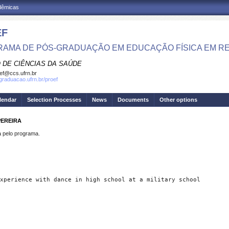
adêmicas
EF
AMA DE PÓS-GRADUAÇÃO EM EDUCAÇÃO FÍSICA EM R
 DE CIÊNCIAS DA SAÚDE
ef@ccs.ufrn.br
sgraduacao.ufrn.br/proef
lendar
Selection Processes
News
Documents
Other options
PEREIRA
pelo programa.
xperience with dance in high school at a military school