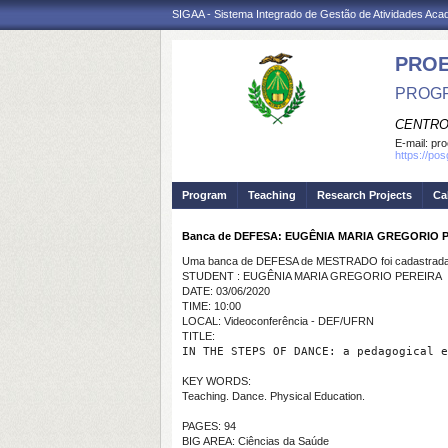
SIGAA - Sistema Integrado de Gestão de Atividades Ac
PRO
PROGR
CENTRO
E-mail:
pro
https://po
Program
Teaching
Research Projects
Ca
Banca de DEFESA: EUGÊNIA MARIA GREGORIO 
Uma banca de DEFESA de MESTRADO foi cadastrada 
STUDENT : EUGÊNIA MARIA GREGORIO PEREIRA
DATE: 03/06/2020
TIME: 10:00
LOCAL: Videoconferência - DEF/UFRN
TITLE:
IN THE STEPS OF DANCE: a pedagogical e
KEY WORDS:
Teaching. Dance. Physical Education.
PAGES: 94
BIG AREA: Ciências da Saúde