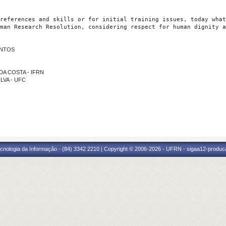
references and skills or for initial training issues, today what
man Research Resolution, considering respect for human dignity a
ANTOS
 DA COSTA - IFRN
ILVA - UFC
cnologia da Informação - (84) 3342 2210 | Copyright © 2006-2026 - UFRN - sigaa12-produca