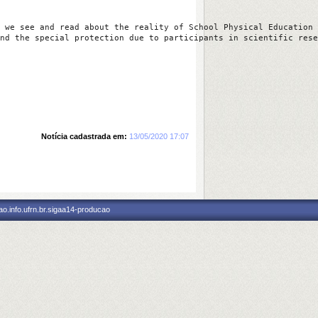
 we see and read about the reality of School Physical Education 
nd the special protection due to participants in scientific rese
Notícia cadastrada em:
13/05/2020 17:07
o.info.ufrn.br.sigaa14-producao