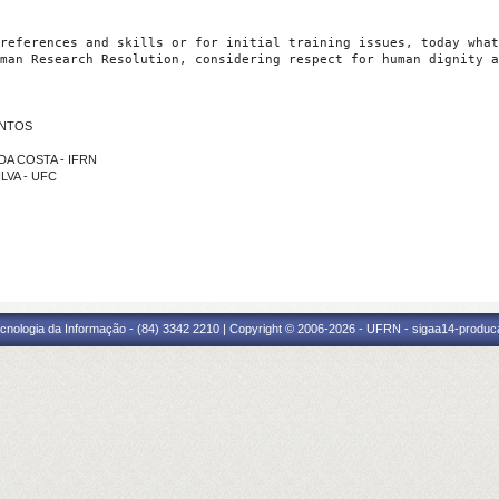
references and skills or for initial training issues, today what
man Research Resolution, considering respect for human dignity a
ANTOS
 DA COSTA - IFRN
ILVA - UFC
cnologia da Informação - (84) 3342 2210 | Copyright © 2006-2026 - UFRN - sigaa14-produca