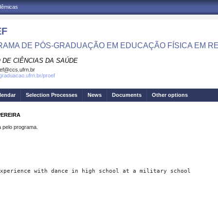
adêmicas
EF
AMA DE PÓS-GRADUAÇÃO EM EDUCAÇÃO FÍSICA EM R
 DE CIÊNCIAS DA SAÚDE
ef@ccs.ufrn.br
sgraduacao.ufrn.br/proef
lendar
Selection Processes
News
Documents
Other options
PEREIRA
pelo programa.
xperience with dance in high school at a military school