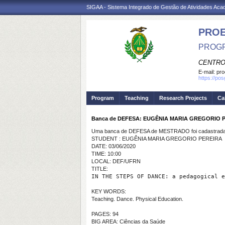
SIGAA - Sistema Integrado de Gestão de Atividades Ac
PRO
PROGR
CENTRO
E-mail:
pro
https://po
Program
Teaching
Research Projects
Ca
Banca de DEFESA: EUGÊNIA MARIA GREGORIO 
Uma banca de DEFESA de MESTRADO foi cadastrada 
STUDENT : EUGÊNIA MARIA GREGORIO PEREIRA
DATE: 03/06/2020
TIME: 10:00
LOCAL: DEF/UFRN
TITLE:
IN THE STEPS OF DANCE: a pedagogical e
KEY WORDS:
Teaching. Dance. Physical Education.
PAGES: 94
BIG AREA: Ciências da Saúde