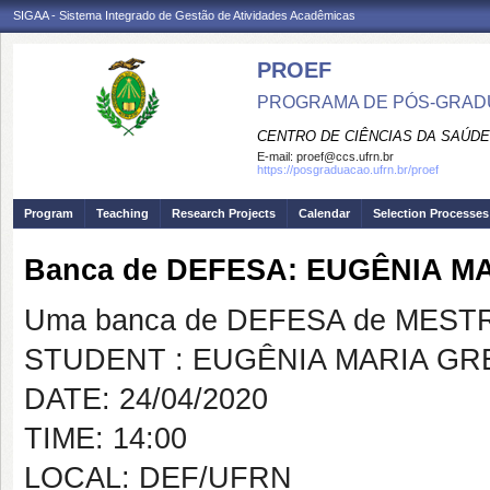
SIGAA - Sistema Integrado de Gestão de Atividades Acadêmicas
PROEF
PROGRAMA DE PÓS-GRADU
CENTRO DE CIÊNCIAS DA SAÚDE
E-mail:
proef@ccs.ufrn.br
https://posgraduacao.ufrn.br/proef
Program
Teaching
Research Projects
Calendar
Selection Processes
Banca de DEFESA: EUGÊNIA M
Uma banca de DEFESA de MESTRAD
STUDENT : EUGÊNIA MARIA GR
DATE: 24/04/2020
TIME: 14:00
LOCAL: DEF/UFRN