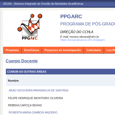
SIGAA - Sistema Integrado de Gestão de Atividades Acadêmicas
PPGARC
PROGRAMA DE PÓS-GRAD
DIREÇÃO DO CCHLA
E-mail:
monize.oliveira@ufrn.br
https://posgraduacao.ufrn.br/ppgarc
Programa
Enseñanza
Proyectos de Investigación
Calendario
Los P
Cuerpo Docente
COMUM AS OUTRAS ÁREAS
Nombre
ARAO NOGUEIRA PARANAGUA DE SANTANA
FELIPE HENRIQUE MONTEIRO OLIVEIRA
REBEKA CAROÇA SEIXAS
ROBERTA MARIA ZAMBON MAZIERO