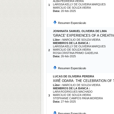
ALBA PEDREIRA VIEIRA
LARISSA KELLY DE OLIVEIRA MARQUES
1
MARCILIO DE SOUZA VIEIRA
Data:
20-feb-2025
Resumen Espectáculo
JONHNATA SAMUEL OLIVEIRA DE LIMA
'GRACE' EXPERIENCES OF A CREAT
Líder :
MARCILIO DE SOUZA VIEIRA
MIEMBROS DE LA BANCA :
LARISSA KELLY DE OLIVEIRA MARQUES
MARCILIO DE SOUZA VIEIRA
2
ROSA CRISTINA PRIMO GADELHA
Data:
26-feb-2025
Resumen Espectáculo
LUCAS DE OLIVEIRA PEREIRA
XIRÊ ODARA: THE CELEBRATION OF 
Líder :
MARCILIO DE SOUZA VIEIRA
MIEMBROS DE LA BANCA :
LARA RODRIGUES MACHADO
MARCILIO DE SOUZA VIEIRA
3
STEPHANIE CAMPOS PAIVA MOREIRA
Data:
27-feb-2025
Resumen Espectáculo