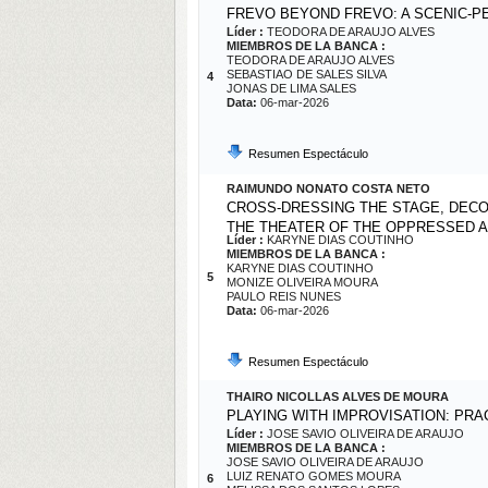
FREVO BEYOND FREVO: A SCENIC-P
Líder :
TEODORA DE ARAUJO ALVES
MIEMBROS DE LA BANCA :
TEODORA DE ARAUJO ALVES
SEBASTIAO DE SALES SILVA
4
JONAS DE LIMA SALES
Data:
06-mar-2026
Resumen Espectáculo
RAIMUNDO NONATO COSTA NETO
CROSS-DRESSING THE STAGE, DEC
THE THEATER OF THE OPPRESSED A
Líder :
KARYNE DIAS COUTINHO
MIEMBROS DE LA BANCA :
KARYNE DIAS COUTINHO
5
MONIZE OLIVEIRA MOURA
PAULO REIS NUNES
Data:
06-mar-2026
Resumen Espectáculo
THAIRO NICOLLAS ALVES DE MOURA
PLAYING WITH IMPROVISATION: PR
Líder :
JOSE SAVIO OLIVEIRA DE ARAUJO
MIEMBROS DE LA BANCA :
JOSE SAVIO OLIVEIRA DE ARAUJO
LUIZ RENATO GOMES MOURA
6