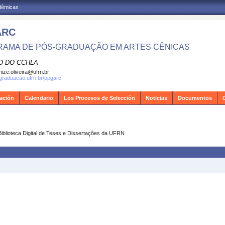
adêmicas
ARC
AMA DE PÓS-GRADUAÇÃO EM ARTES CÊNICAS
O DO CCHLA
ize.oliveira@ufrn.br
sgraduacao.ufrn.br/ppgarc
gación
Calendario
Los Procesos de Selección
Noticias
Documentos
Biblioteca Digital de Teses e Dissertações da UFRN