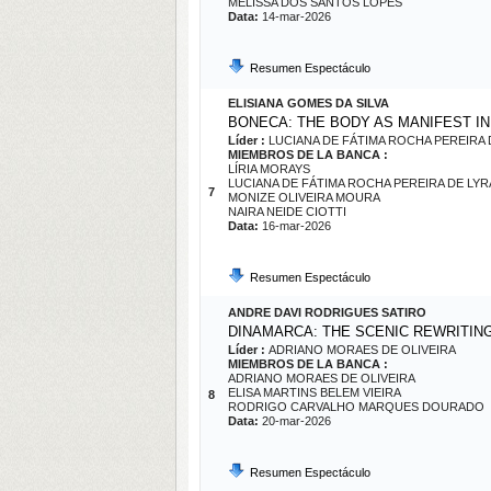
MELISSA DOS SANTOS LOPES
Data:
14-mar-2026
Resumen Espectáculo
ELISIANA GOMES DA SILVA
BONECA: THE BODY AS MANIFEST 
Líder :
LUCIANA DE FÁTIMA ROCHA PEREIRA 
MIEMBROS DE LA BANCA :
LÍRIA MORAYS
LUCIANA DE FÁTIMA ROCHA PEREIRA DE LYR
7
MONIZE OLIVEIRA MOURA
NAIRA NEIDE CIOTTI
Data:
16-mar-2026
Resumen Espectáculo
ANDRE DAVI RODRIGUES SATIRO
DINAMARCA: THE SCENIC REWRITIN
Líder :
ADRIANO MORAES DE OLIVEIRA
MIEMBROS DE LA BANCA :
ADRIANO MORAES DE OLIVEIRA
ELISA MARTINS BELEM VIEIRA
8
RODRIGO CARVALHO MARQUES DOURADO
Data:
20-mar-2026
Resumen Espectáculo