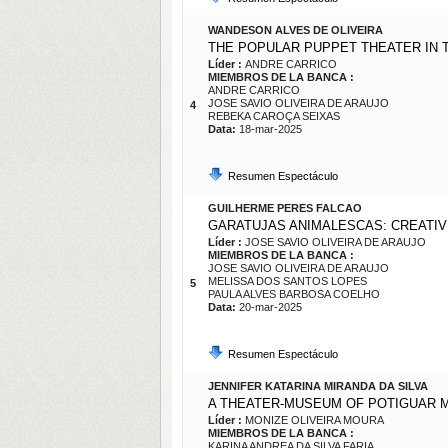
WANDESON ALVES DE OLIVEIRA
THE POPULAR PUPPET THEATER IN
Líder :
ANDRE CARRICO
MIEMBROS DE LA BANCA :
ANDRE CARRICO
JOSE SAVIO OLIVEIRA DE ARAUJO
4
REBEKA CAROÇA SEIXAS
Data:
18-mar-2025
Resumen Espectáculo
GUILHERME PERES FALCAO
GARATUJAS ANIMALESCAS: CREATI
Líder :
JOSE SAVIO OLIVEIRA DE ARAUJO
MIEMBROS DE LA BANCA :
JOSE SAVIO OLIVEIRA DE ARAUJO
MELISSA DOS SANTOS LOPES
5
PAULA ALVES BARBOSA COELHO
Data:
20-mar-2025
Resumen Espectáculo
JENNIFER KATARINA MIRANDA DA SILVA
A THEATER-MUSEUM OF POTIGUAR M
Líder :
MONIZE OLIVEIRA MOURA
MIEMBROS DE LA BANCA :
KARINA ANDREA DA SILVA FARIA