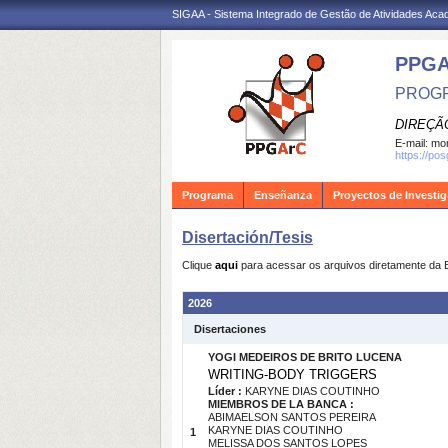
SIGAA - Sistema Integrado de Gestão de Atividades Ac
PPG
PROGR
DIREÇÃ
E-mail:
mon
https://po
Programa
Enseñanza
Proyectos de Investi
Disertación/Tesis
Clique
aqui
para acessar os arquivos diretamente da 
2026
Disertaciones
YOGI MEDEIROS DE BRITO LUCENA
WRITING-BODY TRIGGERS
Líder :
KARYNE DIAS COUTINHO
MIEMBROS DE LA BANCA :
ABIMAELSON SANTOS PEREIRA
KARYNE DIAS COUTINHO
1
MELISSA DOS SANTOS LOPES