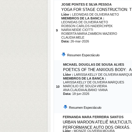
JOSIE PONTES E SILVA PESSOA
YOGA FOR STAGE CONSTRUCTION: 
Líder :
LEONIDAS DE OLIVEIRA NETO
MIEMBROS DE LA BANCA :
LEONIDAS DE OLIVEIRA NETO
ROBSON CARLOS HADERCHPEK
NAIRA NEIDE CIOTTI
9
ROBERTA MARIA ZAMBON MAZIERO
CLAUDIA MELE
Data:
26-mar-2026
Resumen Espectáculo
MICHAEL DOUGLAS DE SOUSA ALVES
POETICS OF THE ANXIOUS BODY: 
Líder :
LARISSA KELLY DE OLIVEIRA MARQU
MIEMBROS DE LA BANCA :
LARISSA KELLY DE OLIVEIRA MARQUES
MARCILIO DE SOUZA VIEIRA
10
ANA CLAUDIA ALBANO VIANA
Data:
18-jun-2026
Resumen Espectáculo
FERNANDA MARA FERREIRA SANTOS
URBAN MAROON ATELIÊ MULTICULTU
PERFORMANCE AUTO DOS ORIXÁS.
Líder :
MONIZE OLIVEIRA MOURA