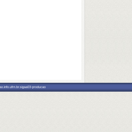
o.info.ufrn.br.sigaa03-producao