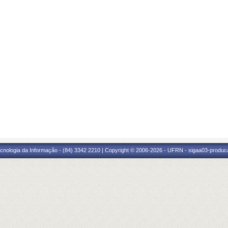
cnologia da Informação - (84) 3342 2210 | Copyright © 2006-2026 - UFRN - sigaa03-produca