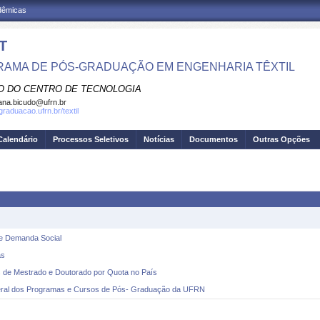
adêmicas
T
AMA DE PÓS-GRADUAÇÃO EM ENGENHARIA TÊXTIL
O DO CENTRO DE TECNOLOGIA
iana.bicudo@ufrn.br
graduacao.ufrn.br/textil
Calendário
Processos Seletivos
Notícias
Documentos
Outras Opções
e Demanda Social
as
 de Mestrado e Doutorado por Quota no País
ral dos Programas e Cursos de Pós- Graduação da UFRN