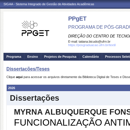
SIGAA - Sistema Integrado de Gestão de Atividades Acadêmicas
PPgET
PROGRAMA DE PÓS-GRADU
DIREÇÃO DO CENTRO DE TECNO
E-mail:
tatiana.bicudo@ufrn.br
https://posgraduacao.ufrn.br/textil
Programa
Ensino
Projetos de Pesquisa
Calendário
Processos Selet
Dissertações/Teses
Clique
aqui
para acessar os arquivos diretamente da Biblioteca Digital de Teses e Di
2026
Dissertações
MYRNA ALBUQUERQUE FON
FUNCIONALIZAÇÃO ANTI