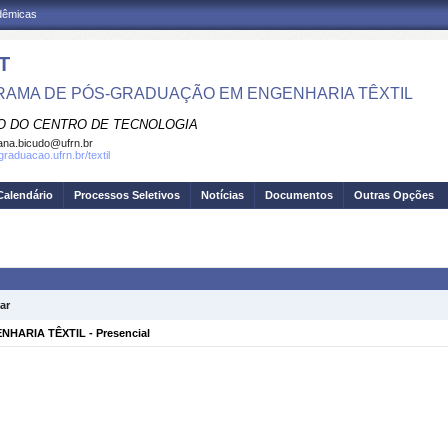
adêmicas
T
AMA DE PÓS-GRADUAÇÃO EM ENGENHARIA TÊXTIL
O DO CENTRO DE TECNOLOGIA
iana.bicudo@ufrn.br
graduacao.ufrn.br/textil
Calendário
Processos Seletivos
Notícias
Documentos
Outras Opções
ar
ARIA TÊXTIL - Presencial