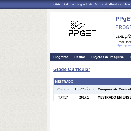
SIGAA - Sistema Integrado de Gestão de Atividades Ac
PPgE
PROGR
DIREÇÃ
E-mail:
tat
https://pos
Programa
Ensino
Projetos de Pesquisa
Grade Curricular
MESTRADO
Código
Ano/Período
Componente Curricul
TXT17
2017.1
MESTRADO EM ENGENH