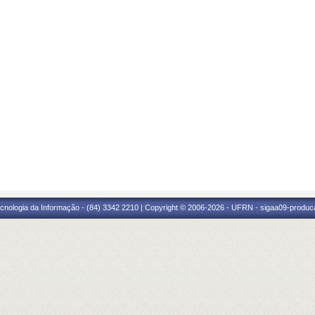
cnologia da Informação - (84) 3342 2210 | Copyright © 2006-2026 - UFRN - sigaa09-produca