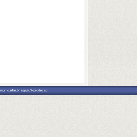
o.info.ufrn.br.sigaa09-producao