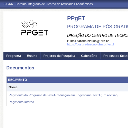
SIGAA - Sistema Integrado de Gestão de Atividades Acadêmicas
PPgET
PROGRAMA DE PÓS-GRADU
DIREÇÃO DO CENTRO DE TECNO
E-mail:
tatiana.bicudo@ufrn.br
https://posgraduacao.ufrn.br/textil
Programa
Ensino
Projetos de Pesquisa
Calendário
Processos Selet
Documentos
REGIMENTO
Nome
Regimento do Programa de Pós-Graduação em Engenharia Têxtil (Em revisão)
Regimento Interno