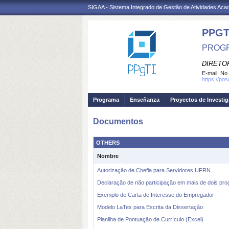
SIGAA - Sistema Integrado de Gestão de Atividades Ac
PPGT
PROGR
DIRETOR
E-mail:
No 
https://po
Programa
Enseñanza
Proyectos de Investi
Documentos
OTHERS
Nombre
Autorização de Chefia para Servidores UFRN
Declaração de não participação em mais de dois pr
Exemplo de Carta de Interesse do Empregador
Modelo LaTex para Escrita da Dissertação
Planilha de Pontuação de Currículo (Excel)