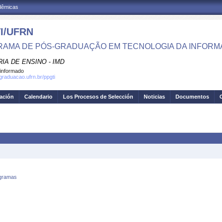
adêmicas
I/UFRN
AMA DE PÓS-GRADUAÇÃO EM TECNOLOGIA DA INFOR
IA DE ENSINO - IMD
informado
sgraduacao.ufrn.br/ppgti
gación
Calendario
Los Procesos de Selección
Noticias
Documentos
ogramas