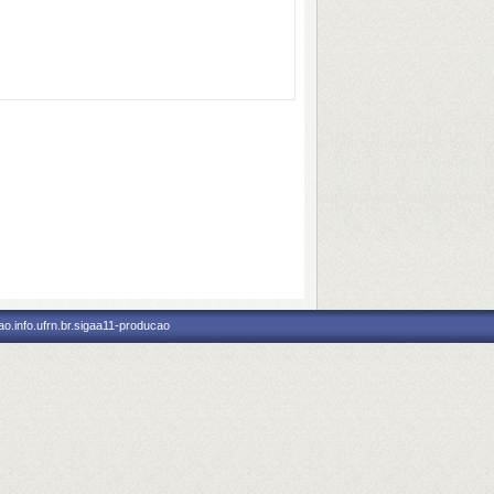
o.info.ufrn.br.sigaa11-producao