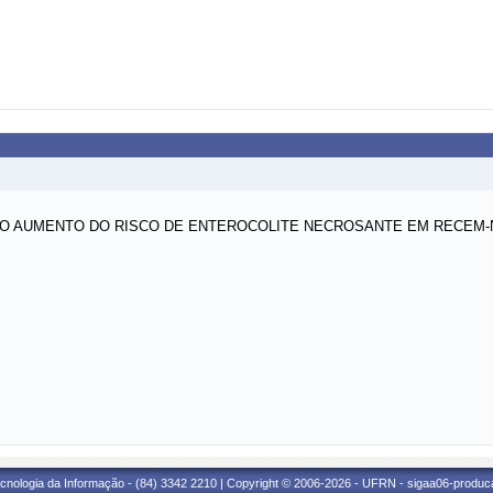
O AUMENTO DO RISCO DE ENTEROCOLITE NECROSANTE EM RECEM-N
cnologia da Informação - (84) 3342 2210 | Copyright © 2006-2026 - UFRN - sigaa06-produca