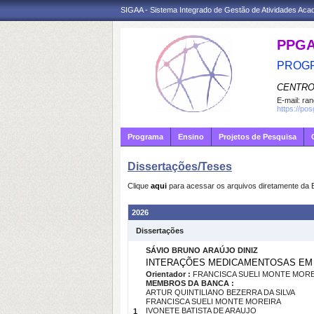
SIGAA - Sistema Integrado de Gestão de Atividades Ac
PPG
PROGR
CENTRO
E-mail:
ran
https://po
Programa
Ensino
Projetos de Pesquisa
Dissertações/Teses
Clique
aqui
para acessar os arquivos diretamente da 
2026
Dissertações
SÁVIO BRUNO ARAÚJO DINIZ
INTERAÇÕES MEDICAMENTOSAS EM 
Orientador :
FRANCISCA SUELI MONTE MOR
MEMBROS DA BANCA :
ARTUR QUINTILIANO BEZERRA DA SILVA
FRANCISCA SUELI MONTE MOREIRA
IVONETE BATISTA DE ARAUJO
1