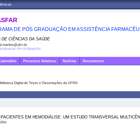
adêmicas
ASFAR
AMA DE PÓS GRADUAÇÃO EM ASSISTÊNCIA FARMACÊU
 DE CIÊNCIAS DA SAÚDE
d.martins@ufrn.br
sgraduacao.ufrn.br/ppgasfar
Calendário
Processos Seletivos
Notícias
Documentos
Biblioteca Digital de Teses e Dissertações da UFRN
PACIENTES EM HEMODIÁLISE: UM ESTUDO TRANSVERSAL MULTICÊ
EIRA