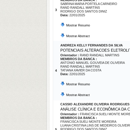
MEMBROS DA BANCA :
SABRINA MARIA PORTELA CARNEIRO
RAND RANDALL MARTINS
3
RODRIGO DOS SANTOS DINIZ
Data:
22/01/2025
Mostrar Resumo
Mostrar Abstract
ANDREZA KELLY FERNANDES DA SILVA
POTENCIAIS ALTERACOES ELETROLI
Orientador :
RAND RANDALL MARTINS
MEMBROS DA BANCA :
ANTONIO MANUEL GOUVEIA DE OLIVEIRA
RAND RANDALL MARTINS
TATIANA XAVIER DA COSTA
4
Data:
22/01/2025
Mostrar Resumo
Mostrar Abstract
CASSIO ALEXANDRE OLIVEIRA RODRIGUES
ANÁLISE CLÍNICA E ECONÔMICA DA
Orientador :
FRANCISCA SUELI MONTE MOR
MEMBROS DA BANCA :
FRANCISCA SUELI MONTE MOREIRA
LUANA CRISTINA LINS DE MEDEIROS OLIVEI
RODRIGO DOS SANTOS DINIZ
5