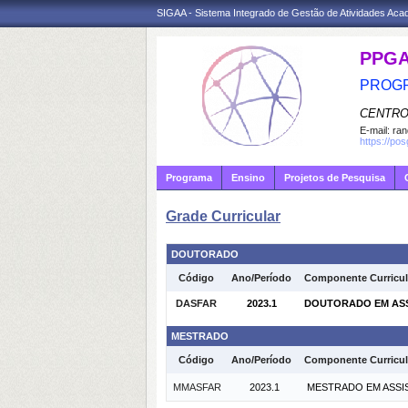
SIGAA - Sistema Integrado de Gestão de Atividades Ac
PPG
PROGR
CENTRO
E-mail:
ran
https://po
Programa
Ensino
Projetos de Pesquisa
Grade Curricular
DOUTORADO
Código
Ano/Período
Componente Curricul
DASFAR
2023.1
DOUTORADO EM ASSI
MESTRADO
Código
Ano/Período
Componente Curricul
MMASFAR
2023.1
MESTRADO EM ASSIS