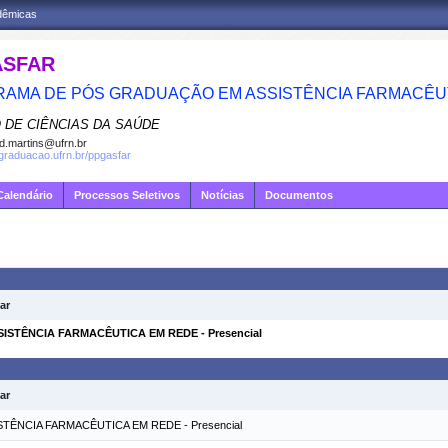
adêmicas
ASFAR
AMA DE PÓS GRADUAÇÃO EM ASSISTÊNCIA FARMACÊU
 DE CIÊNCIAS DA SAÚDE
d.martins@ufrn.br
sgraduacao.ufrn.br/ppgasfar
Calendário
Processos Seletivos
Notícias
Documentos
ar
STÊNCIA FARMACÊUTICA EM REDE - Presencial
ar
TÊNCIA FARMACÊUTICA EM REDE - Presencial