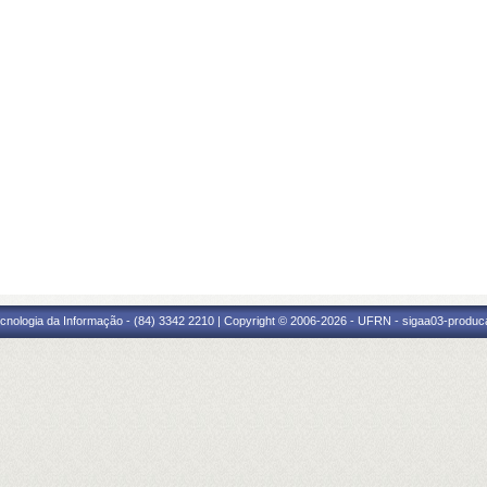
cnologia da Informação - (84) 3342 2210 | Copyright © 2006-2026 - UFRN - sigaa03-produca