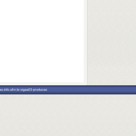
o.info.ufrn.br.sigaa03-producao