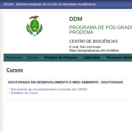
SIGAA - Sistema Integrado de Gestão de Atividades Acadêmicas
DDM
PROGRAMA DE PÓS-GRADU
PRODEMA
CENTRO DE BIOCIÊNCIAS
E-mail:
Não informado
https://posgraduacao.ufrn.br/ddma
Programa
Ensino
Projetos de Pesquisa
Calendário
Processos Selet
Cursos
DOUTORADO EM DESENVOLVIMENTO E MEIO AMBIENTE - DOUTORADO
› Documento de reconhecimento e conceito da CAPES
› Detalhes do Curso