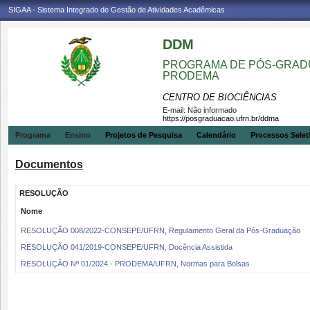
SIGAA - Sistema Integrado de Gestão de Atividades Acadêmicas
DDM
PROGRAMA DE PÓS-GRADU
PRODEMA
CENTRO DE BIOCIÊNCIAS
E-mail:
Não informado
https://posgraduacao.ufrn.br/ddma
Programa
Ensino
Projetos de Pesquisa
Calendário
Processos Selet
Documentos
RESOLUÇÃO
Nome
RESOLUÇÃO 008/2022-CONSEPE/UFRN, Regulamento Geral da Pós-Graduação
RESOLUÇÃO 041/2019-CONSEPE/UFRN, Docência Assistida
RESOLUÇÃO Nº 01/2024 - PRODEMA/UFRN, Normas para Bolsas