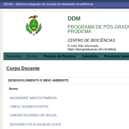
SIGAA - Sistema Integrado de Gestão de Atividades Acadêmicas
DDM
PROGRAMA DE PÓS-GRADU
PRODEMA
CENTRO DE BIOCIÊNCIAS
E-mail:
Não informado
https://posgraduacao.ufrn.br/ddma
Programa
Ensino
Projetos de Pesquisa
Calendário
Processos Selet
Corpo Docente
DESENVOLVIMENTO E MEIO AMBIENTE
Nome
ALEXANDRE SANTOS PIMENTA
CIBELE SOARES PONTES
CIMONE ROZENDO DE SOUZA
DIOGENES FELIX DA SILVA COSTA