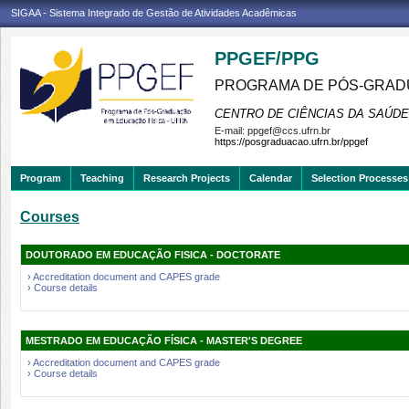
SIGAA - Sistema Integrado de Gestão de Atividades Acadêmicas
PPGEF/PPG
PROGRAMA DE PÓS-GRAD
CENTRO DE CIÊNCIAS DA SAÚDE
E-mail:
ppgef@ccs.ufrn.br
https://posgraduacao.ufrn.br/ppgef
Program
Teaching
Research Projects
Calendar
Selection Processes
Courses
DOUTORADO EM EDUCAÇÃO FISICA - DOCTORATE
› Accreditation document and CAPES grade
› Course details
MESTRADO EM EDUCAÇÃO FÍSICA - MASTER'S DEGREE
› Accreditation document and CAPES grade
› Course details