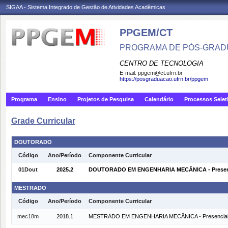
SIGAA - Sistema Integrado de Gestão de Atividades Acadêmicas
PPGEM/CT
PROGRAMA DE PÓS-GRAD
CENTRO DE TECNOLOGIA
E-mail:
ppgem@ct.ufrn.br
https://posgraduacao.ufrn.br/ppgem
Programa
Ensino
Projetos de Pesquisa
Calendário
Processos Selet
Grade Curricular
DOUTORADO
Código
Ano/Período
Componente Curricular
01Dout
2025.2
DOUTORADO EM ENGENHARIA MECÂNICA - Presen
MESTRADO
Código
Ano/Período
Componente Curricular
mec18m
2018.1
MESTRADO EM ENGENHARIA MECÂNICA - Presencia