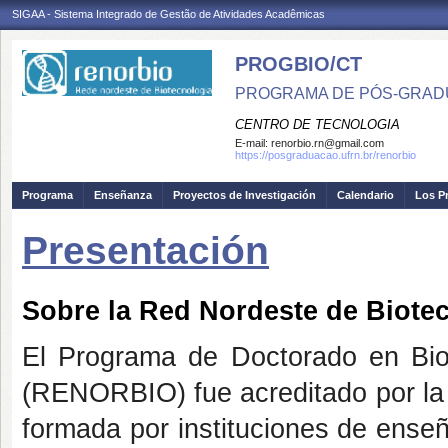
SIGAA - Sistema Integrado de Gestão de Atividades Acadêmicas
PROGBIO/CT
PROGRAMA DE PÓS-GRAD
CENTRO DE TECNOLOGIA
E-mail:
renorbio.rn@gmail.com
https://posgraduacao.ufrn.br/renorbio
Programa
Enseñanza
Proyectos de Investigación
Calendario
Los P
Presentación
Sobre la Red Nordeste de Biote
El Programa de Doctorado en Bio
(RENORBIO) fue acreditado por la
formada por instituciones de ense