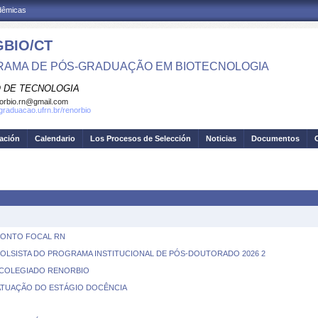
adêmicas
BIO/CT
AMA DE PÓS-GRADUAÇÃO EM BIOTECNOLOGIA
 DE TECNOLOGIA
orbio.rn@gmail.com
sgraduacao.ufrn.br/renorbio
gación
Calendario
Los Procesos de Selección
Noticias
Documentos
PONTO FOCAL RN
BOLSISTA DO PROGRAMA INSTITUCIONAL DE PÓS-DOUTORADO 2026 2
 COLEGIADO RENORBIO
ATUAÇÃO DO ESTÁGIO DOCÊNCIA