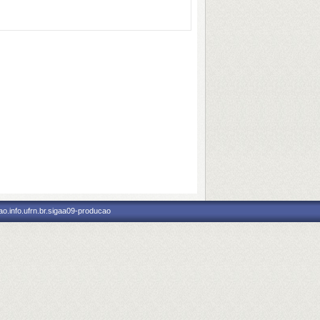
o.info.ufrn.br.sigaa09-producao