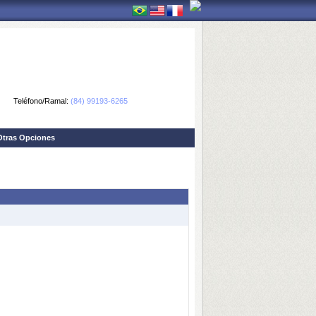
Teléfono/Ramal:
(84) 99193-6265
Otras Opciones