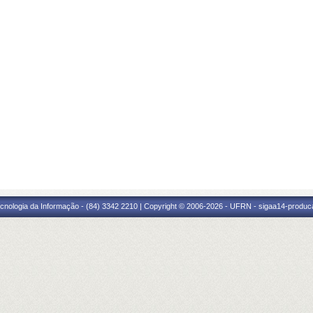
cnologia da Informação - (84) 3342 2210 | Copyright © 2006-2026 - UFRN - sigaa14-produca