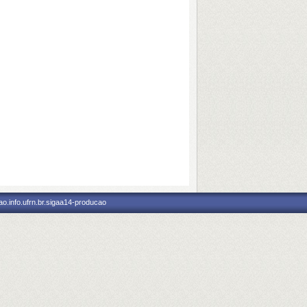
o.info.ufrn.br.sigaa14-producao