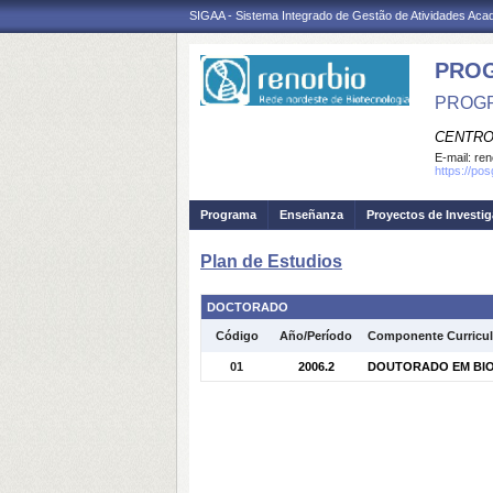
SIGAA - Sistema Integrado de Gestão de Atividades Ac
PROG
PROGR
CENTRO
E-mail:
ren
https://po
Programa
Enseñanza
Proyectos de Investi
Plan de Estudios
DOCTORADO
Código
Año/Período
Componente Curricul
01
2006.2
DOUTORADO EM BIOT