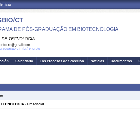
adêmicas
BIO/CT
AMA DE PÓS-GRADUAÇÃO EM BIOTECNOLOGIA
 DE TECNOLOGIA
orbio.rn@gmail.com
sgraduacao.ufrn.br/renorbio
gación
Calendario
Los Procesos de Selección
Noticias
Documentos
ar
ECNOLOGIA - Presencial