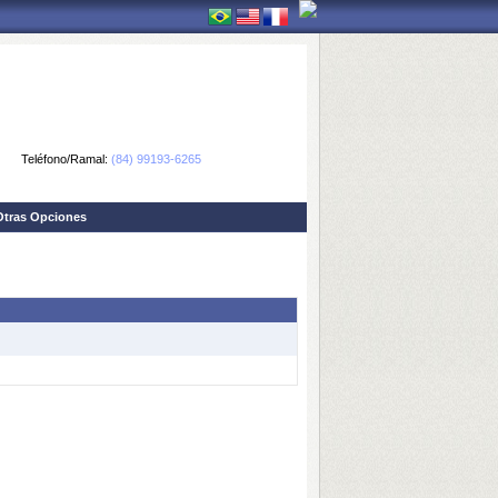
Teléfono/Ramal:
(84) 99193-6265
Otras Opciones