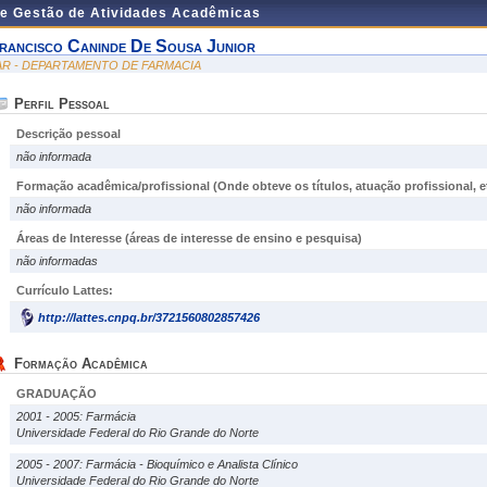
de Gestão de Atividades Acadêmicas
rancisco Caninde De Sousa Junior
AR - DEPARTAMENTO DE FARMACIA
Perfil Pessoal
Descrição pessoal
não informada
Formação acadêmica/profissional (Onde obteve os títulos, atuação profissional, et
não informada
Áreas de Interesse
(áreas de interesse de ensino e pesquisa)
não informadas
Currículo Lattes:
http://lattes.cnpq.br/3721560802857426
Formação Acadêmica
GRADUAÇÃO
2001 - 2005: Farmácia
Universidade Federal do Rio Grande do Norte
2005 - 2007: Farmácia - Bioquímico e Analista Clínico
Universidade Federal do Rio Grande do Norte