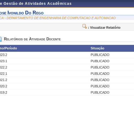
de Gestão de Atividades Acadêmicas
ose Ivonildo Do Rego
CA - DEPARTAMENTO DE ENGENHARIA DE COMPUTACAO E AUTOMACAO
: Visualizar Relatório
Relatórios de Atividade Docente
no/Período
Situação
023.2
PUBLICADO
023.1
PUBLICADO
022.2
PUBLICADO
022.1
PUBLICADO
021.2
PUBLICADO
020.2
PUBLICADO
019.2
PUBLICADO