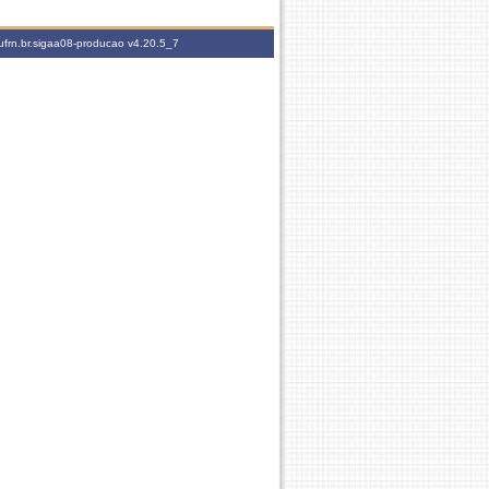
ufrn.br.sigaa08-producao
v4.20.5_7