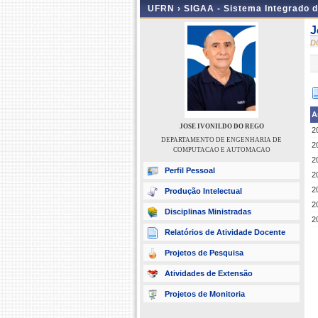
UFRN ›
SIGAA - Sistema Integrado 
J
D
A
JOSE IVONILDO DO REGO
2
DEPARTAMENTO DE ENGENHARIA DE
2
COMPUTACAO E AUTOMACAO
2
Perfil Pessoal
2
2
Produção Intelectual
2
Disciplinas Ministradas
2
Relatórios de Atividade Docente
Projetos de Pesquisa
Atividades de Extensão
Projetos de Monitoria