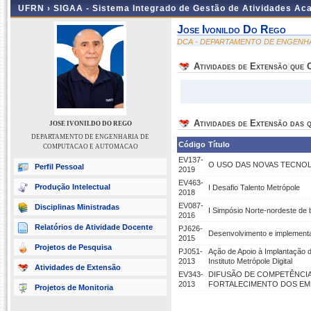
UFRN ›
SIGAA - Sistema Integrado de Gestão de Atividades A
Jose Ivonildo Do Rego
DCA - DEPARTAMENTO DE ENGENH
Atividades de Extensão que
Atividades de Extensão das q
JOSE IVONILDO DO REGO
DEPARTAMENTO DE ENGENHARIA DE
Código
Título
COMPUTACAO E AUTOMACAO
EV137-
O USO DAS NOVAS TECNOL
Perfil Pessoal
2019
EV463-
Produção Intelectual
I Desafio Talento Metrópole
2018
EV087-
Disciplinas Ministradas
I Simpósio Norte-nordeste de b
2016
Relatórios de Atividade Docente
PJ626-
Desenvolvimento e implement
2015
Projetos de Pesquisa
PJ051-
Ação de Apoio à Implantação 
2013
Instituto Metrópole Digital
Atividades de Extensão
EV343-
DIFUSÃO DE COMPETÊNCI
2013
FORTALECIMENTO DOS EM
Projetos de Monitoria