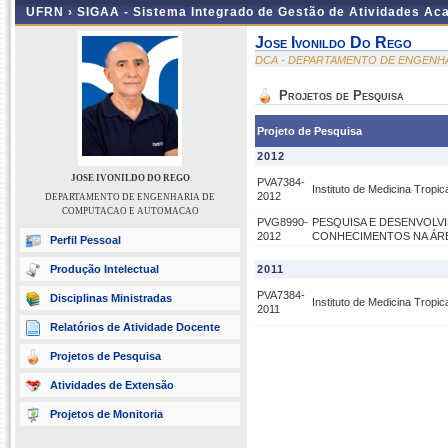
UFRN ›
SIGAA - Sistema Integrado de Gestão de Atividades A
Jose Ivonildo Do Rego
DCA - DEPARTAMENTO DE ENGENH
Projetos de Pesquisa
Projeto de Pesquisa
2012
JOSE IVONILDO DO REGO
PVA7384-
Instituto de Medicina Tropi
2012
DEPARTAMENTO DE ENGENHARIA DE
COMPUTACAO E AUTOMACAO
PVG8990-
PESQUISA E DESENVOLV
2012
CONHECIMENTOS NA ÁRE
Perfil Pessoal
Produção Intelectual
2011
PVA7384-
Disciplinas Ministradas
Instituto de Medicina Tropi
2011
Relatórios de Atividade Docente
Projetos de Pesquisa
Atividades de Extensão
Projetos de Monitoria