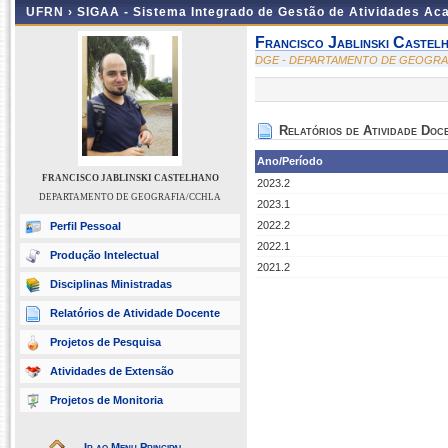
UFRN ›
SIGAA - Sistema Integrado de Gestão de Atividades A
Francisco Jablinski Castel
DGE - DEPARTAMENTO DE GEOGRA
Relatórios de Atividade Doc
Ano/Período
FRANCISCO JABLINSKI CASTELHANO
2023.2
DEPARTAMENTO DE GEOGRAFIA/CCHLA
2023.1
2022.2
Perfil Pessoal
2022.1
Produção Intelectual
2021.2
Disciplinas Ministradas
Relatórios de Atividade Docente
Projetos de Pesquisa
Atividades de Extensão
Projetos de Monitoria
Ir ao Menu Principal