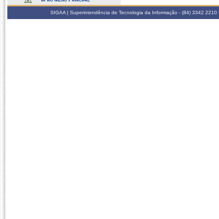
SIGAA | Superintendência de Tecnologia da Informação - (84) 3342 2210 