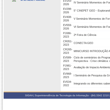
EV143-
IV Seminário Momentos de Fo
2026
EV298-
5° CINEPET GEO - Explorando
2026
EV408-
V Seminário Momentos de Fo
2026
EV559-
VI Seminário Momentos de Fo
2026
PJ086-
2ª Feira de Ciência
2023
CR051-
CONECTA GEO
2023
CR265-
MINICURSO INTRODUÇÃO A 
2023
EV589-
Ciclo de seminários do Progr
2023
Perspectiva - Crise climática:
PJ981-
Avaliação de Impacto Ambienta
2023
EV968-
I Seminário de Pesquisa da
2023
EV534-
Integrando os diferentes sab
2022
SIGAA | Superintendência de Tecnologia da Informação - (84) 3342 2210 