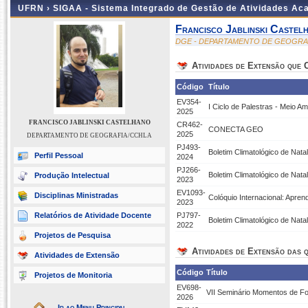
UFRN ›
SIGAA - Sistema Integrado de Gestão de Atividades A
Francisco Jablinski Castel
DGE - DEPARTAMENTO DE GEOGRA
Atividades de Extensão que
Código
Título
EV354-
I Ciclo de Palestras - Meio A
2025
FRANCISCO JABLINSKI CASTELHANO
CR462-
CONECTA GEO
2025
DEPARTAMENTO DE GEOGRAFIA/CCHLA
PJ493-
Boletim Climatológico de Nata
Perfil Pessoal
2024
PJ266-
Boletim Climatológico de Nata
Produção Intelectual
2023
EV1093-
Disciplinas Ministradas
Colóquio Internacional: Apr
2023
Relatórios de Atividade Docente
PJ797-
Boletim Climatológico de Nata
2022
Projetos de Pesquisa
Atividades de Extensão das q
Atividades de Extensão
Código
Título
Projetos de Monitoria
EV698-
VII Seminário Momentos de F
2026
Ir ao Menu Principal