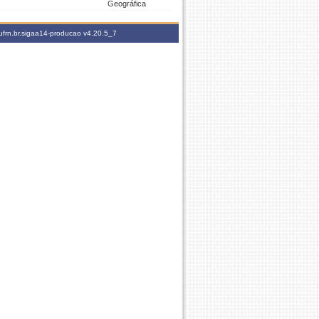
Geográfica
ufrn.br.sigaa14-producao
v4.20.5_7