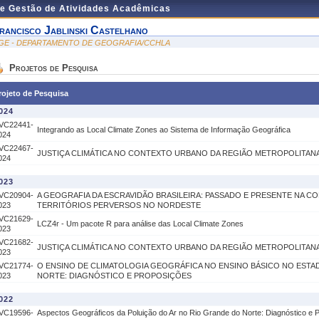
de Gestão de Atividades Acadêmicas
rancisco Jablinski Castelhano
GE - DEPARTAMENTO DE GEOGRAFIA/CCHLA
Projetos de Pesquisa
rojeto de Pesquisa
024
VC22441-
Integrando as Local Climate Zones ao Sistema de Informação Geográfica
024
VC22467-
JUSTIÇA CLIMÁTICA NO CONTEXTO URBANO DA REGIÃO METROPOLITANA
024
023
VC20904-
A GEOGRAFIA DA ESCRAVIDÃO BRASILEIRA: PASSADO E PRESENTE NA C
023
TERRITÓRIOS PERVERSOS NO NORDESTE
VC21629-
LCZ4r - Um pacote R para análise das Local Climate Zones
023
VC21682-
JUSTIÇA CLIMÁTICA NO CONTEXTO URBANO DA REGIÃO METROPOLITANA
023
VC21774-
O ENSINO DE CLIMATOLOGIA GEOGRÁFICA NO ENSINO BÁSICO NO ESTA
023
NORTE: DIAGNÓSTICO E PROPOSIÇÕES
022
VC19596-
Aspectos Geográficos da Poluição do Ar no Rio Grande do Norte: Diagnóstico e 