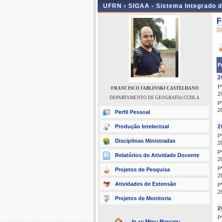
UFRN ›
SIGAA - Sistema Integrado 
F
D
P
2
P
FRANCISCO JABLINSKI CASTELHANO
2
DEPARTAMENTO DE GEOGRAFIA/CCHLA
P
2
Perfil Pessoal
Produção Intelectual
2
P
Disciplinas Ministradas
2
P
Relatórios de Atividade Docente
2
P
Projetos de Pesquisa
2
Atividades de Extensão
P
2
Projetos de Monitoria
2
P
Ir ao Menu Principal