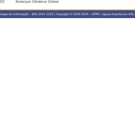
022
Mudanças Climáticas Globais
logia da Informação - (84) 3342 2210 | Copyright © 2006-2026 - UFRN - sigaa14-producao.info.