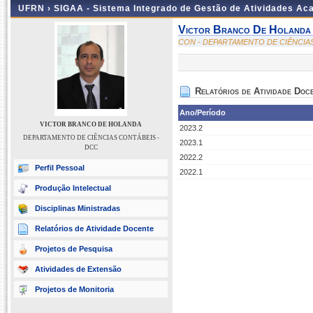
UFRN ›
SIGAA - Sistema Integrado de Gestão de Atividades A
Victor Branco De Holanda
CON - DEPARTAMENTO DE CIÊNCIA
Relatórios de Atividade Doc
Ano/Período
VICTOR BRANCO DE HOLANDA
2023.2
DEPARTAMENTO DE CIÊNCIAS CONTÁBEIS -
2023.1
DCC
2022.2
Perfil Pessoal
2022.1
Produção Intelectual
Disciplinas Ministradas
Relatórios de Atividade Docente
Projetos de Pesquisa
Atividades de Extensão
Projetos de Monitoria