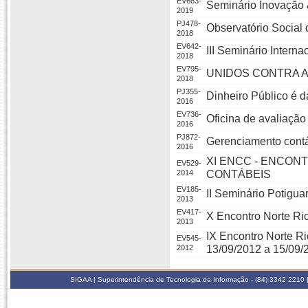
EV663-
Seminário Inovação
2019
PJ478-
Observatório Social 
2018
EV642-
III Seminário Inter
2018
EV795-
UNIDOS CONTRA 
2018
PJ355-
Dinheiro Público é d
2016
EV736-
Oficina de avaliação
2016
PJ872-
Gerenciamento contáb
2016
XI ENCC - ENCON
EV529-
2014
CONTÁBEIS
EV185-
II Seminário Potigua
2013
EV417-
X Encontro Norte R
2013
IX Encontro Norte R
EV545-
2012
13/09/2012 a 15/09/
SIGAA | Superintendência de Tecnologia da Informação - (84) 3342 2210 