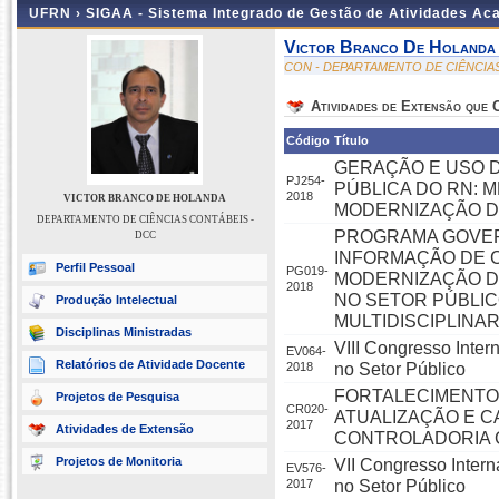
UFRN ›
SIGAA - Sistema Integrado de Gestão de Atividades A
Victor Branco De Holanda
CON - DEPARTAMENTO DE CIÊNCIA
Atividades de Extensão que
Código
Título
GERAÇÃO E USO 
PJ254-
PÚBLICA DO RN: 
2018
VICTOR BRANCO DE HOLANDA
MODERNIZAÇÃO D
DEPARTAMENTO DE CIÊNCIAS CONTÁBEIS -
PROGRAMA GOVER
DCC
INFORMAÇÃO DE 
Perfil Pessoal
PG019-
MODERNIZAÇÃO D
2018
NO SETOR PÚBLIC
Produção Intelectual
MULTIDISCIPLINA
Disciplinas Ministradas
VIII Congresso Inter
EV064-
Relatórios de Atividade Docente
2018
no Setor Público
FORTALECIMENTO 
Projetos de Pesquisa
CR020-
ATUALIZAÇÃO E C
2017
Atividades de Extensão
CONTROLADORIA
Projetos de Monitoria
VII Congresso Intern
EV576-
2017
no Setor Público