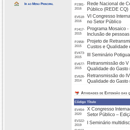
Rede Nacional de Co
Ir ao Menu Principal
PJ381-
2016
Público (REDE CQ)
VI Congresso Intern
EV518-
2016
no Setor Público
Programa Mosaico - 
PJ417-
2015
Inclusão de pessoas
Projeto de Retransm
PJ958-
2015
Custos e Qualidade 
EV473-
III Seminário Potigu
2015
Retransmissão do V 
EV677-
2015
Qualidade do Gasto 
Retransmissão do IV
EV626-
2014
Qualidade do Gasto 
Atividades de Extensão das q
Código
Título
X Congresso Interna
EV454-
2020
Setor Público – Edi
EV322-
I Seminário multidis
2019