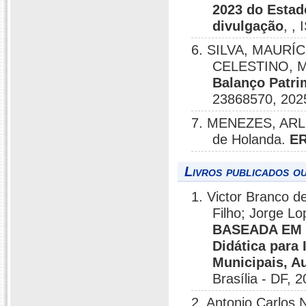
2023 do Estad
divulgação
, ,
6. SILVA, MAURÍ
CELESTINO, M
Balanço Patri
23868570, 202
7. MENEZES, ARL
de Holanda.
ER
Livros publicados o
1. Victor Branco d
Filho; Jorge L
BASEADA EM 
Didática para
Municipais, A
Brasília - DF, 
2. Antonio Carlos 