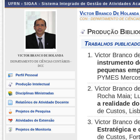
UFRN ›
SIGAA - Sistema Integrado de Gestão de Atividades A
Victor Branco De Holanda
CON - DEPARTAMENTO DE CIÊNCIA
Produção Biblio
Trabalhos publicado
1. Victor Branco 
VICTOR BRANCO DE HOLANDA
instrumento d
DEPARTAMENTO DE CIÊNCIAS CONTÁBEIS -
DCC
pequenas emp
Perfil Pessoal
PYMES Mercosu
Produção Intelectual
2. Victor Branco d
Disciplinas Ministradas
Rocha Maia; Lu
a realidade d
Relatórios de Atividade Docente
de Custos, Lis
Projetos de Pesquisa
Atividades de Extensão
3. Victor Branco 
Estratégica e
Projetos de Monitoria
de Custos, For