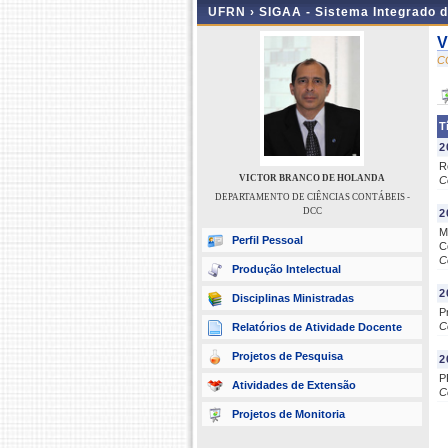
UFRN ›
SIGAA - Sistema Integrado 
V
C
T
2
R
VICTOR BRANCO DE HOLANDA
C
DEPARTAMENTO DE CIÊNCIAS CONTÁBEIS -
DCC
2
M
Perfil Pessoal
C
C
Produção Intelectual
2
Disciplinas Ministradas
P
C
Relatórios de Atividade Docente
Projetos de Pesquisa
2
P
Atividades de Extensão
C
Projetos de Monitoria