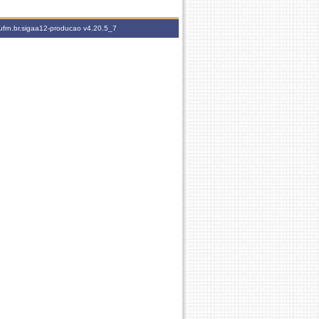
ufrn.br.sigaa12-producao
v4.20.5_7