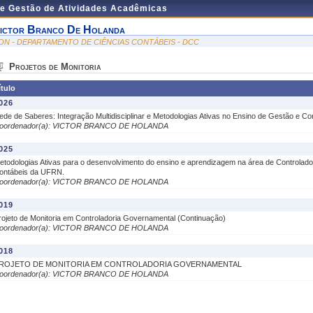
de Gestão de Atividades Acadêmicas
ictor Branco De Holanda
ON - DEPARTAMENTO DE CIÊNCIAS CONTÁBEIS - DCC
Projetos de Monitoria
ítulo
026
ede de Saberes: Integração Multidisciplinar e Metodologias Ativas no Ensino de Gestão e Con
oordenador(a): VICTOR BRANCO DE HOLANDA
025
etodologias Ativas para o desenvolvimento do ensino e aprendizagem na área de Controlado
ontábeis da UFRN.
oordenador(a): VICTOR BRANCO DE HOLANDA
019
rojeto de Monitoria em Controladoria Governamental (Continuação)
oordenador(a): VICTOR BRANCO DE HOLANDA
018
ROJETO DE MONITORIA EM CONTROLADORIA GOVERNAMENTAL
oordenador(a): VICTOR BRANCO DE HOLANDA