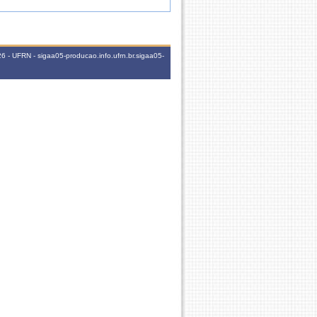
 - UFRN - sigaa05-producao.info.ufrn.br.sigaa05-