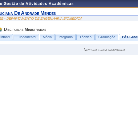
de Gestão de Atividades Acadêmicas
uciana De Andrade Mendes
EB - DEPARTAMENTO DE ENGENHARIA BIOMEDICA
Disciplinas Ministradas
Infantil
Fundamental
Médio
Integrado
Técnico
Graduação
Pós-Grad
Nenhuma turma encontrada