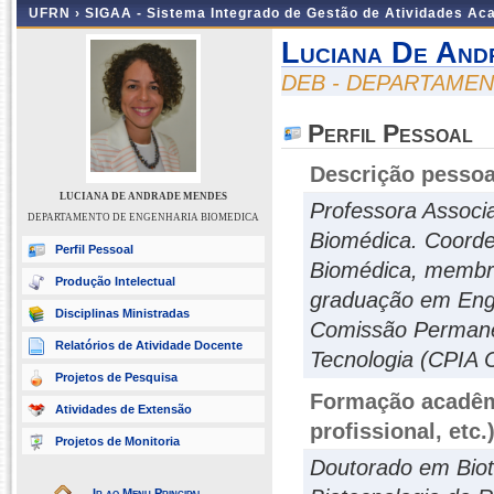
UFRN ›
SIGAA - Sistema Integrado de Gestão de Atividades A
Luciana De And
DEB - DEPARTAME
Perfil Pessoal
Descrição pessoa
LUCIANA DE ANDRADE MENDES
Professora Associ
DEPARTAMENTO DE ENGENHARIA BIOMEDICA
Biomédica. Coord
Perfil Pessoal
Biomédica, membro
Produção Intelectual
graduação em Eng
Disciplinas Ministradas
Comissão Permanen
Relatórios de Atividade Docente
Tecnologia (CPIA
Projetos de Pesquisa
Formação acadêmi
Atividades de Extensão
profissional, etc.
Projetos de Monitoria
Doutorado em Biot
Ir ao Menu Principal