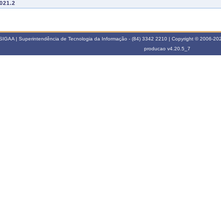
021.2
MANEJO DA PESCA DE PEQUENA ESCALA: ÊNFASE NA GESTÃO
CL0041
COMPARTILHADA
020.1
SIGAA | Superintendência de Tecnologia da Informação - (84) 3342 2210 | Copyright © 2006-2026
DM0036
MÉTODOS E REDAÇÃO CIENTÍFICA DA PESQUISA INTERDISCIPLINAR
producao
v4.20.5_7
019.2
MANEJO DA PESCA DE PEQUENA ESCALA: ÊNFASE NA GESTÃO
CL0041
COMPARTILHADA
018.1
CL0011
REDAÇÃO CIENTÍFICA
017.1
DM0013
ESTÁGIO A DOCÊNCIA
CL0008
ESTÁGIO DE DOCÊNCIA II
016.2
CL0007
ESTÁGIO DE DOCÊNCIA I
CL0008
ESTÁGIO DE DOCÊNCIA II
016.1
DM0036
MÉTODOS E REDAÇÃO CIENTÍFICA DA PESQUISA INTERDISCIPLINAR
015.2