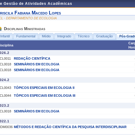
de Gestão de Atividades Acadêmicas
riscila Fabiana Macedo Lopes
CL - DEPARTAMENTO DE ECOLOGIA
Disciplinas Ministradas
Infantil
Fundamental
Médio
Integrado
Técnico
Graduação
Pós-Grad
Car
isciplina
Horá
026.2
CL0011
REDAÇÃO CIENTÍFICA
CL0018
SEMINÁRIOS EM ECOLOGIA
CL0018
SEMINÁRIOS EM ECOLOGIA
024.2
CL0043
TÓPICOS ESPECIAIS EM ECOLOGIA II
CL0044
TÓPICOS ESPECIAIS EM ECOLOGIA III
023.2
CL0018
SEMINÁRIOS EM ECOLOGIA
022.1
DM0036
MÉTODOS E REDAÇÃO CIENTÍFICA DA PESQUISA INTERDISCIPLINAR