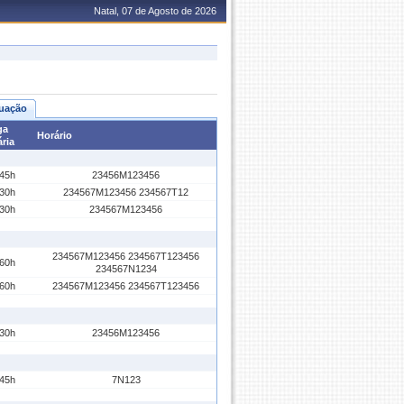
Natal, 07 de Agosto de 2026
uação
ga
Horário
ria
45h
23456M123456
30h
234567M123456 234567T12
30h
234567M123456
234567M123456 234567T123456
60h
234567N1234
60h
234567M123456 234567T123456
30h
23456M123456
45h
7N123