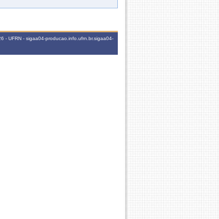
60h
23456M123456 23456T123456
 - UFRN - sigaa04-producao.info.ufrn.br.sigaa04-
45h
2T1234 37T34 456T123456
60h
23456M123456 2345T123456 2345N1
45h
7T56 7N1234
45h
7N234
45h
7T1234
30h
5T2345
45h
7T123456
45h
3T345