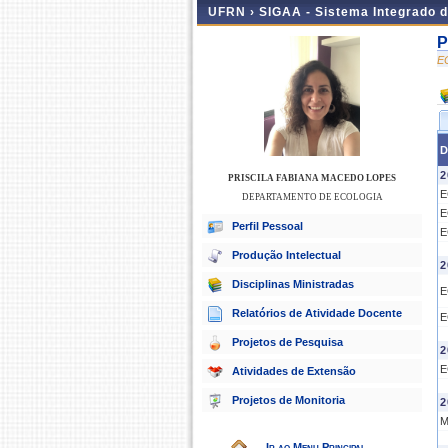
UFRN ›
SIGAA - Sistema Integrado 
P
E
D
2
PRISCILA FABIANA MACEDO LOPES
E
DEPARTAMENTO DE ECOLOGIA
E
Perfil Pessoal
E
Produção Intelectual
2
Disciplinas Ministradas
E
Relatórios de Atividade Docente
E
Projetos de Pesquisa
2
E
Atividades de Extensão
Projetos de Monitoria
2
M
Ir ao Menu Principal