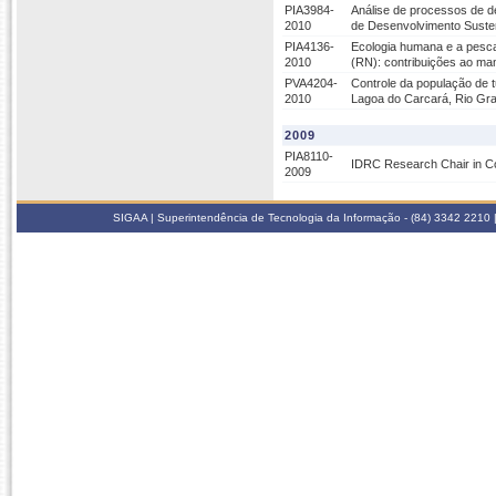
PIA3984-
Análise de processos de d
2010
de Desenvolvimento Susten
PIA4136-
Ecologia humana e a pesca
2010
(RN): contribuições ao mane
PVA4204-
Controle da população de t
2010
Lagoa do Carcará, Rio Gra
2009
PIA8110-
IDRC Research Chair in 
2009
SIGAA | Superintendência de Tecnologia da Informação - (84) 3342 2210 