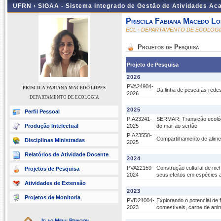
UFRN ›
SIGAA - Sistema Integrado de Gestão de Atividades A
Priscila Fabiana Macedo Lo
ECL - DEPARTAMENTO DE ECOLOGI
Projetos de Pesquisa
Projeto de Pesquisa
2026
PVA24904-
PRISCILA FABIANA MACEDO LOPES
Da linha de pesca às redes
2026
DEPARTAMENTO DE ECOLOGIA
2025
Perfil Pessoal
PIA23241-
SERMAR: Transição ecológi
Produção Intelectual
2025
do mar ao sertão
PIA23558-
Compartilhamento de alimen
Disciplinas Ministradas
2025
Relatórios de Atividade Docente
2024
PVA22159-
Construção cultural de nic
Projetos de Pesquisa
2024
seus efeitos em espécies a
Atividades de Extensão
2023
Projetos de Monitoria
PVD21004-
Explorando o potencial de
2023
comestíveis, carne de anim
Ir ao Menu Principal