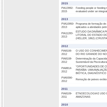
2015
PIA13992-
Feeding people or feeding 
2015
evaluated under an integr
2013
PVA10950-
Programa de formação de p
2013
aplicados a atividades petr
ESTUDO DA DINÂMICA 
PIA11283-
LITORAL DO ESTADO D
2013
(HELLER, 1862) (CRUST
2012
PIA8106-
O USO DO CONHECIMENT
2012
DO RIO GRANDE DO N
PIA8108-
Determinação da Capacida
2012
Sustentável da Piscicultu
“OPORTUNIDADES DE C
PIA8814-
PARAÍBA: UMA AVALIAÇ
2012
BIÓTICA, DIAGNÓSTICO
PVA9390-
Remoção de peixes exótico
2012
2011
PIA8109-
ETNOECOLOGIA E USO 
2011
AMAZONAS
2010