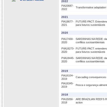
2022
PIA20687-
Transformative adaptation
2022
2021
PIA18677-
FUTURE-PACT: Entendendo 
2021
para futuros sustentáveis
2020
PIA17430-
SARDINHAS NA REDE: da pe
2020
conflitos socioambientais
PVA18273-
FUTURE-PACT: entendendo 
2020
para futuros sustentáveis
PVA18445-
SARDINHAS NA REDE: da pe
2020
conflitos socioambientais
2019
PIA16104-
Cascading consequences of
2019
PIA16345-
Pesca e segurança alimen
2019
2018
PIA15056-
ARE BRAZILIAN REEFS REA
2018
action