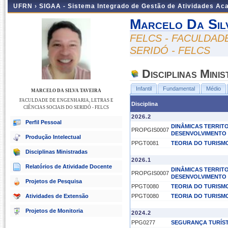
UFRN ›
SIGAA - Sistema Integrado de Gestão de Atividades A
Marcelo Da Sil
FELCS - FACULDAD
SERIDÓ - FELCS
Disciplinas Mini
Infantil
Fundamental
Médio
MARCELO DA SILVA TAVEIRA
FACULDADE DE ENGENHARIA, LETRAS E
Disciplina
CIÊNCIAS SOCIAIS DO SERIDÓ - FELCS
2026.2
Perfil Pessoal
DINÂMICAS TERRITO
PROPGIS0007
DESENVOLVIMENTO
Produção Intelectual
PPGT0081
TEORIA DO TURISMO
Disciplinas Ministradas
2026.1
Relatórios de Atividade Docente
DINÂMICAS TERRITO
PROPGIS0007
DESENVOLVIMENTO
Projetos de Pesquisa
PPGT0080
TEORIA DO TURISMO
Atividades de Extensão
PPGT0080
TEORIA DO TURISMO
Projetos de Monitoria
2024.2
PPG0277
SEGURANÇA TURÍST