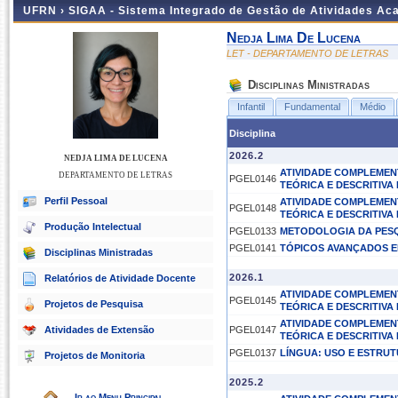
UFRN ›
SIGAA - Sistema Integrado de Gestão de Atividades A
Nedja Lima De Lucena
LET - DEPARTAMENTO DE LETRAS
Disciplinas Ministradas
Infantil
Fundamental
Médio
Disciplina
2026.2
NEDJA LIMA DE LUCENA
ATIVIDADE COMPLEMENT
DEPARTAMENTO DE LETRAS
PGEL0146
TEÓRICA E DESCRITIVA I
Perfil Pessoal
ATIVIDADE COMPLEMENT
PGEL0148
TEÓRICA E DESCRITIVA 
Produção Intelectual
PGEL0133
METODOLOGIA DA PESQU
PGEL0141
TÓPICOS AVANÇADOS EM
Disciplinas Ministradas
2026.1
Relatórios de Atividade Docente
ATIVIDADE COMPLEMENT
PGEL0145
Projetos de Pesquisa
TEÓRICA E DESCRITIVA 
ATIVIDADE COMPLEMENT
Atividades de Extensão
PGEL0147
TEÓRICA E DESCRITIVA I
PGEL0137
LÍNGUA: USO E ESTRU
Projetos de Monitoria
2025.2
Ir ao Menu Principal