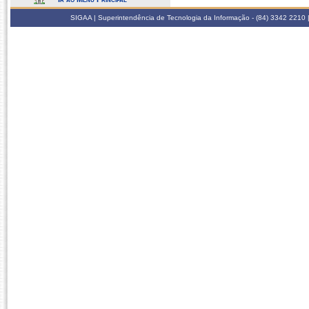
SIGAA | Superintendência de Tecnologia da Informação - (84) 3342 2210 