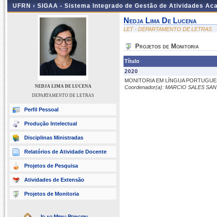
UFRN ›
SIGAA - Sistema Integrado de Gestão de Atividades A
Nedja Lima De Lucena
LET - DEPARTAMENTO DE LETRAS
Projetos de Monitoria
Título
2020
MONITORIA EM LÍNGUA PORTUGUES
NEDJA LIMA DE LUCENA
Coordenador(a): MARCIO SALES SA
DEPARTAMENTO DE LETRAS
Perfil Pessoal
Produção Intelectual
Disciplinas Ministradas
Relatórios de Atividade Docente
Projetos de Pesquisa
Atividades de Extensão
Projetos de Monitoria
Ir ao Menu Principal