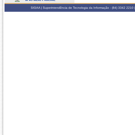
SIGAA | Superintendência de Tecnologia da Informação - (84) 3342 2210 