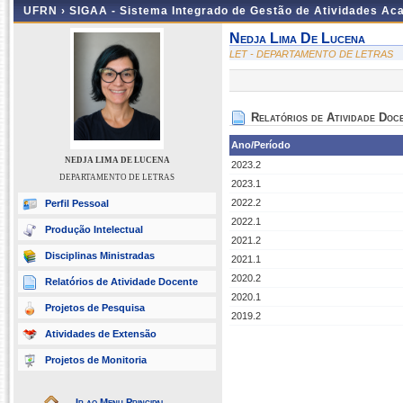
UFRN ›
SIGAA - Sistema Integrado de Gestão de Atividades A
Nedja Lima De Lucena
LET - DEPARTAMENTO DE LETRAS
Relatórios de Atividade Doc
Ano/Período
NEDJA LIMA DE LUCENA
2023.2
DEPARTAMENTO DE LETRAS
2023.1
2022.2
Perfil Pessoal
2022.1
Produção Intelectual
2021.2
Disciplinas Ministradas
2021.1
2020.2
Relatórios de Atividade Docente
2020.1
Projetos de Pesquisa
2019.2
Atividades de Extensão
Projetos de Monitoria
Ir ao Menu Principal