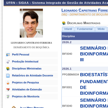
UFRN ›
SIGAA - Sistema Integrado de Gestão de Atividades A
Leonardo Capistrano Ferre
DBQ - DEPARTAMENTO DE BIOQUÍM
Disciplinas Ministradas
Infantil
Fundamental
Médio
Disciplina
2026.2
LEONARDO CAPISTRANO FERREIRA
SEMINÁRIO
DEPARTAMENTO DE BIOQUÍMICA
BIOINFORM
BIF0040
Perfil Pessoal
III
Produção Intelectual
Disciplinas Ministradas
2026.1
BIOESTATÍS
PPGBBM0034
Relatórios de Atividade Docente
FUNDAMEN
Projetos de Pesquisa
DE
BIF0001
Atividades de Extensão
BIOINFORM
Projetos de Monitoria
SEMINÁRIO
BIOINFORM
BIF0040
Ir ao Menu Principal