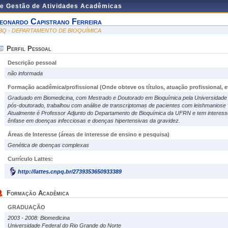
de Gestão de Atividades Acadêmicas
eonardo Capistrano Ferreira
BQ - DEPARTAMENTO DE BIOQUÍMICA
Perfil Pessoal
Descrição pessoal
não informada
Formação acadêmica/profissional (Onde obteve os títulos, atuação profissional, et
Graduado em Biomedicina, com Mestrado e Doutorado em Bioquímica pela Universidade 
pós-doutorado, trabalhou com análise de transcriptomas de pacientes com leishmaniose vi
Atualmente é Professor Adjunto do Departamento de Bioquímica da UFRN e tem interes
ênfase em doenças infecciosas e doenças hipertensivas da gravidez.
Áreas de Interesse
(áreas de interesse de ensino e pesquisa)
Genética de doenças complexas
Currículo Lattes:
http://lattes.cnpq.br/2739353650933389
Formação Acadêmica
GRADUAÇÃO
2003 - 2008: Biomedicina
Universidade Federal do Rio Grande do Norte