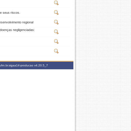
e seus riscos.
esenvolvimento regional
doenças negligenciadas:
ufrn.br.sigaa14-producao
v4.20.5_7