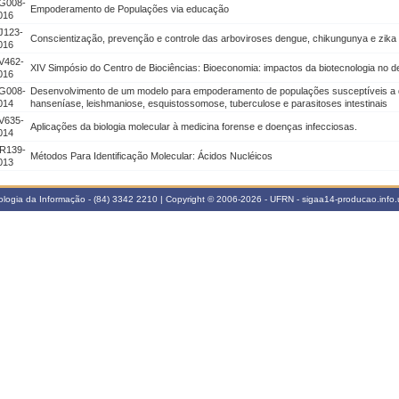
G008-
Empoderamento de Populações via educação
016
J123-
Conscientização, prevenção e controle das arboviroses dengue, chikungunya e zika 
016
V462-
XIV Simpósio do Centro de Biociências: Bioeconomia: impactos da biotecnologia no d
016
G008-
Desenvolvimento de um modelo para empoderamento de populações susceptíveis a 
014
hanseníase, leishmaniose, esquistossomose, tuberculose e parasitoses intestinais
V635-
Aplicações da biologia molecular à medicina forense e doenças infecciosas.
014
R139-
Métodos Para Identificação Molecular: Ácidos Nucléicos
013
logia da Informação - (84) 3342 2210 | Copyright © 2006-2026 - UFRN - sigaa14-producao.info.