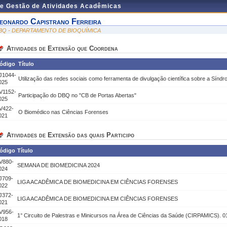
de Gestão de Atividades Acadêmicas
eonardo Capistrano Ferreira
BQ - DEPARTAMENTO DE BIOQUÍMICA
Atividades de Extensão que Coordena
ódigo
Título
J1044-
Utilização das redes sociais como ferramenta de divulgação científica sobre a Síndr
025
V1152-
Participação do DBQ no "CB de Portas Abertas"
025
V422-
O Biomédico nas Ciências Forenses
021
Atividades de Extensão das quais Participo
ódigo
Título
V880-
SEMANA DE BIOMEDICINA 2024
024
J709-
LIGA ACADÊMICA DE BIOMEDICINA EM CIÊNCIAS FORENSES
022
J372-
LIGA ACADÊMICA DE BIOMEDICINA EM CIÊNCIAS FORENSES
021
V956-
1° Circuito de Palestras e Minicursos na Área de Ciências da Saúde (CIRPAMICS). 0
018