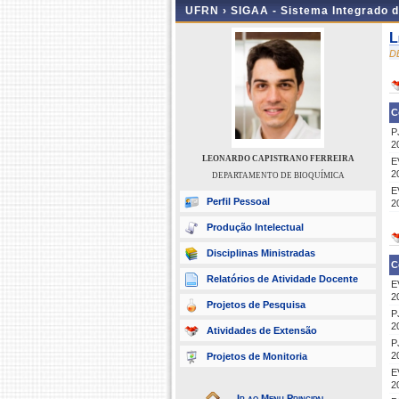
UFRN ›
SIGAA - Sistema Integrado 
L
D
C
P
2
LEONARDO CAPISTRANO FERREIRA
E
2
DEPARTAMENTO DE BIOQUÍMICA
E
Perfil Pessoal
2
Produção Intelectual
Disciplinas Ministradas
C
Relatórios de Atividade Docente
E
2
Projetos de Pesquisa
P
2
Atividades de Extensão
P
2
Projetos de Monitoria
E
2
Ir ao Menu Principal