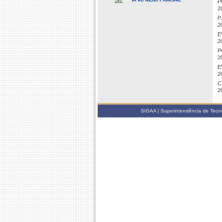
P
2
P
2
E
2
P
2
E
2
C
2
SIGAA | Superintendência de Tecno