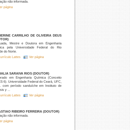
ação não informada.
er página
HERINE CARRILHO DE OLIVEIRA DEUS
UTOR)
uada, Mestre e Doutora em Engenharia
ica pela Universidade Federal do Rio
e do Norte.
urrículo Lattes
Ver página
ALIA SARAIVA RIOS (DOUTOR)
orado em Engenharia Química (Conceito
 6). Universidade Federal do Ceará, UFC,
l. com período sanduíche em Instituto de
sis y ...
urrículo Lattes
Ver página
STIAO RIBEIRO FERREIRA (DOUTOR)
ação não informada.
er página