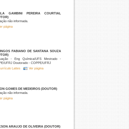
ILA GAMBINI PEREIRA COURTIAL
UTOR)
ação não informada.
er página
INGOS FABIANO DE SANTANA SOUZA
UTOR)
uação - Eng Química/UFS Mestrado -
E/UFRJ Doutorado - COPPE/UFRJ
urrículo Lattes
Ver página
SON GOMES DE MEDEIROS (DOUTOR)
ação não informada.
er página
KSON ARAUJO DE OLIVEIRA (DOUTOR)