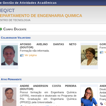
de Gestão de Atividades Acadêmicas
EQ/CT
EPARTAMENTO DE ENGENHARIA QUIMICA
ENTRO DE TECNOLOGIA
Corpo Docente
Colaborador Voluntário
AFONSO AVELINO DANTAS NETO
GOR
(DOUTOR)
Form
Formação não informada.
V
Ver página
Ativo Permanente
ANDRE ANDERSON COSTA PEREIRA
AND
(DOUTOR)
Dout
Possui formação em Engenharia Química
Ambie
(UFRN), mestrado e doutorado no Programa de
Toul
Pós Graduação em Engenharia Química
Franç
(PPGEQ) pela Universidade ...
C