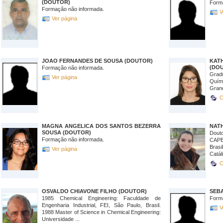
(DOUTOR)
Form
Formação não informada.
V
Ver página
JOAO FERNANDES DE SOUSA (DOUTOR)
KAT
(DO
Formação não informada.
Grad
Ver página
Quím
Grand
C
MAGNA ANGELICA DOS SANTOS BEZERRA
NATH
SOUSA (DOUTOR)
Dout
Formação não informada.
CAPES
Brasi
Ver página
Catáli
C
OSVALDO CHIAVONE FILHO (DOUTOR)
SEBA
1985 Chemical Engineering: Faculdade de
Form
Engenharia Industrial, FEI, São Paulo, Brasil.
V
1988 Master of Science in Chemical Engineering:
Universidade ...