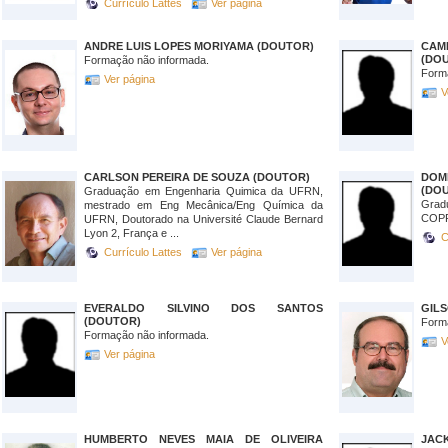
Currículo Lattes
Ver página
ANDRE LUIS LOPES MORIYAMA (DOUTOR)
CAM
(DO
Formação não informada.
Form
Ver página
V
CARLSON PEREIRA DE SOUZA (DOUTOR)
DOM
(DO
Graduação em Engenharia Quimica da UFRN,
Grad
mestrado em Eng Mecânica/Eng Química da
COPP
UFRN, Doutorado na Université Claude Bernard
Lyon 2, França e ...
C
Currículo Lattes
Ver página
EVERALDO SILVINO DOS SANTOS
GIL
(DOUTOR)
Form
Formação não informada.
V
Ver página
HUMBERTO NEVES MAIA DE OLIVEIRA
JAC