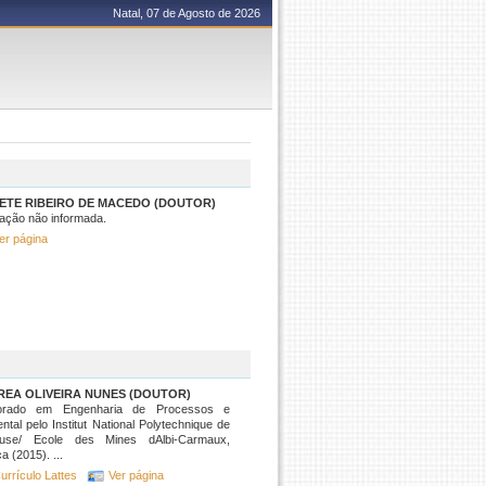
Natal, 07 de Agosto de 2026
ETE RIBEIRO DE MACEDO (DOUTOR)
ação não informada.
er página
REA OLIVEIRA NUNES (DOUTOR)
orado em Engenharia de Processos e
ntal pelo Institut National Polytechnique de
ouse/ Ecole des Mines dAlbi-Carmaux,
a (2015). ...
urrículo Lattes
Ver página