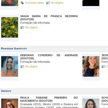
Currículo Lattes
Ver página
VANJA MARIA DE FRANCA BEZERRA
(DOUTOR)
Formação não informada.
Ver página
Professor Substituto
DEBORAH CORDEIRO DE ANDRADE
JES
(DOUTOR)
(DO
Formação não informada.
Form
Ver página
V
Visitante
PAULA FABIANE PINHEIRO DO
SUY
NASCIMENTO (DOUTOR)
(DO
Graduada (2012), Mestre (2015) e Doutora em
Form
Engenharia Química (2020), pela Universidade