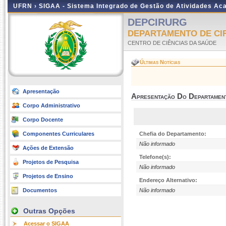
UFRN ›
SIGAA - Sistema Integrado de Gestão de Atividades A
DEPCIRURG
DEPARTAMENTO DE CIR
CENTRO DE CIÊNCIAS DA SAÚDE
Últimas Notícias
Apresentação
Apresentação Do Departamen
Corpo Administrativo
Corpo Docente
Componentes Curriculares
Chefia do Departamento:
Não informado
Ações de Extensão
Telefone(s):
Projetos de Pesquisa
Não informado
Projetos de Ensino
Endereço Alternativo:
Documentos
Não informado
Outras Opções
Acessar o SIGAA