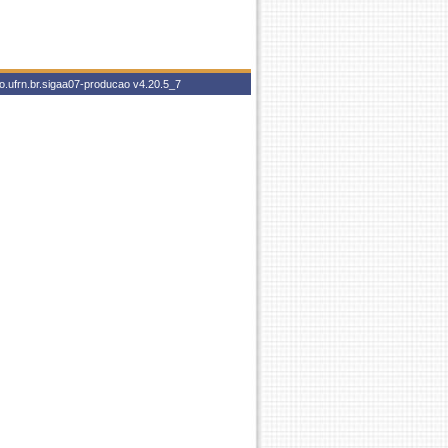
o.ufrn.br.sigaa07-producao
v4.20.5_7