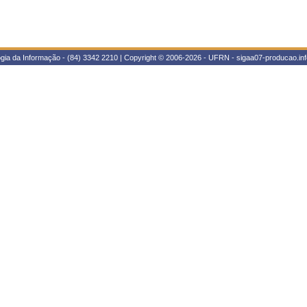
gia da Informação - (84) 3342 2210 | Copyright © 2006-2026 - UFRN - sigaa07-producao.inf