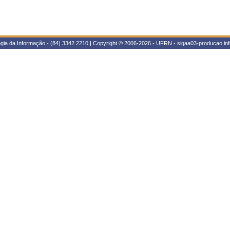
gia da Informação - (84) 3342 2210 | Copyright © 2006-2026 - UFRN - sigaa03-producao.inf