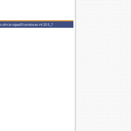
o.ufrn.br.sigaa03-producao
v4.20.5_7