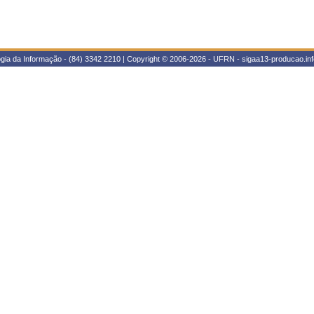
gia da Informação - (84) 3342 2210 | Copyright © 2006-2026 - UFRN - sigaa13-producao.inf