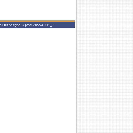
o.ufrn.br.sigaa13-producao
v4.20.5_7