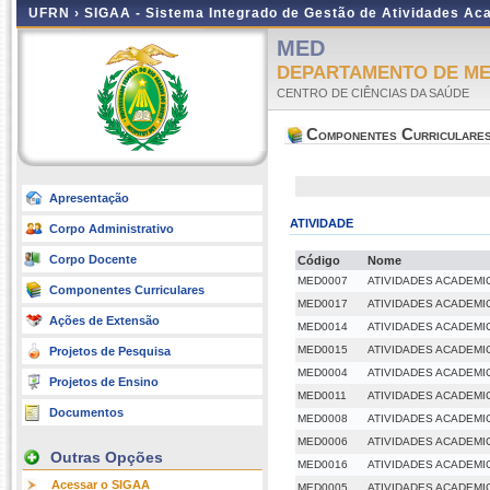
UFRN ›
SIGAA - Sistema Integrado de Gestão de Atividades A
MED
DEPARTAMENTO DE ME
CENTRO DE CIÊNCIAS DA SAÚDE
Componentes Curriculare
Apresentação
ATIVIDADE
Corpo Administrativo
Corpo Docente
Código
Nome
MED0007
ATIVIDADES ACADEMI
Componentes Curriculares
MED0017
ATIVIDADES ACADEMI
Ações de Extensão
MED0014
ATIVIDADES ACADEMI
MED0015
ATIVIDADES ACADEMI
Projetos de Pesquisa
MED0004
ATIVIDADES ACADEMI
Projetos de Ensino
MED0011
ATIVIDADES ACADEMI
Documentos
MED0008
ATIVIDADES ACADEMI
MED0006
ATIVIDADES ACADEMI
Outras Opções
MED0016
ATIVIDADES ACADEMI
Acessar o SIGAA
MED0005
ATIVIDADES ACADEMI