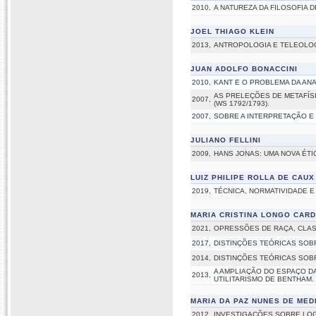
2010,
A NATUREZA DA FILOSOFIA 
JOEL THIAGO KLEIN
2013,
ANTROPOLOGIA E TELEOLOG
JUAN ADOLFO BONACCINI
2010,
KANT E O PROBLEMA DA AN
AS PRELEÇÕES DE METAFÍSI
2007,
(WS 1792/1793).
2007,
SOBRE A INTERPRETAÇÃO E
JULIANO FELLINI
2009,
HANS JONAS: UMA NOVA ÉTI
LUIZ PHILIPE ROLLA DE CAUX
2019,
TÉCNICA, NORMATIVIDADE E
MARIA CRISTINA LONGO CAR
2021,
OPRESSÕES DE RAÇA, CLAS
2017,
DISTINÇÕES TEÓRICAS SOBR
2014,
DISTINÇÕES TEÓRICAS SOBR
A AMPLIAÇÃO DO ESPAÇO DA
2013,
UTILITARISMO DE BENTHAM.
MARIA DA PAZ NUNES DE MED
2012,
INVESTIGAÇÕES SOBRE LOG