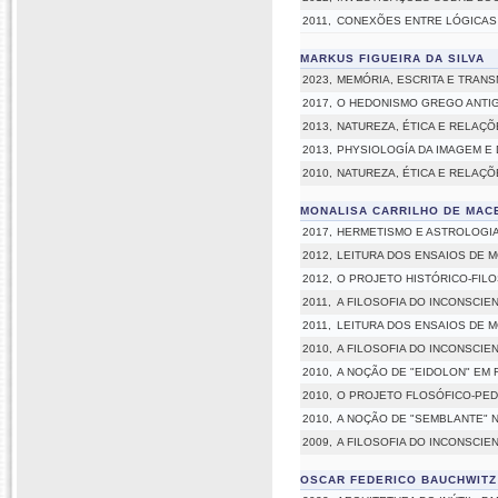
2011,
CONEXÕES ENTRE LÓGICAS 
MARKUS FIGUEIRA DA SILVA
2023,
MEMÓRIA, ESCRITA E TRAN
2017,
O HEDONISMO GREGO ANTIG
2013,
NATUREZA, ÉTICA E RELAÇ
2013,
PHYSIOLOGÍA DA IMAGEM E
2010,
NATUREZA, ÉTICA E RELAÇ
MONALISA CARRILHO DE MAC
2017,
HERMETISMO E ASTROLOGI
2012,
LEITURA DOS ENSAIOS DE 
2012,
O PROJETO HISTÓRICO-FIL
2011,
A FILOSOFIA DO INCONSCI
2011,
LEITURA DOS ENSAIOS DE 
2010,
A FILOSOFIA DO INCONSCI
2010,
A NOÇÃO DE "EIDOLON" EM 
2010,
O PROJETO FLOSÓFICO-PE
2010,
A NOÇÃO DE "SEMBLANTE" N
2009,
A FILOSOFIA DO INCONSCI
OSCAR FEDERICO BAUCHWITZ