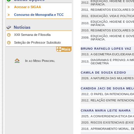
EDUCAÇÃO, HIGIENE E GOV
2012,
INFÂNCIA.
Acessar o SIGAA
2011,
REGIMENTOS ESCOLARES DO
Concurso de Monografia e TCC
2011,
EDUCAÇÃO, VIDA E POLÍTIC
EDUCAÇÃO, HIGIENE E GOV
2010,
INFÂNCIA.
Notícias
2010,
REGIMENTOS ESCOLARES DO
XXII Semana de FIlosofia
EDUCAÇÃO, HIGIENE E GOV
2009,
INFÂNCIA.
Seleção de Professor Substituto
BRUNO RAFAELO LOPES VAZ
2013,
A GEOMETRIA EUCLIDEANA 
DIAGRAMAS E PROVAS: A I
Ir ao Menu Principal
2013,
GEOMETRIA
CAMILA DE SOUZA EZIDIO
2026,
A NATUREZA DAS MULHERES
CANDIDA JACI DE SOUSA MEL
2012,
O PAPEL DA INTENCIONALI
2012,
RELAÇÃO ENTRE INTENCION
CINARA MARIA LEITE NAHRA
2025,
A CONVERGENCIA ETICA DA
2020,
RISCOS EXISTENCIAIS (EXI
2016,
APRIMORAMENTO MORAL, DE