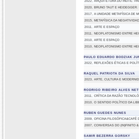
2022,
ARQUITETURA DO INÚTIL: P
2020,
BRUNO TAUT E HEIDEGGER: 
2017,
A UNIDADE METAFÍSICA DE 
2015,
METAFÍSICA DA NEGATIVIDA
2011,
ARTE E ESPAÇO
2011,
NEOPLATONISMO ENTRE HEI
2010,
ARTE E ESPAÇO
2010,
NEOPLATONISMO ENTRE HEI
PAULO EDUARDO BODZIAK JU
2022,
REFLEXÕES ÉTICAS E POLÍT
RAQUEL PATRIOTA DA SILVA
2023,
ARTE, CULTURA E MODERNID
RODRIGO RIBEIRO ALVES NE
2011,
CRÍTICA DA RAZÃO TECNOLÓG
2010,
O SENTIDO POLÍTICO DA LI
RUBEN GUEDES NUNES
2009,
OFICINA FILOSÓFICA&CAFÉ 
2007,
CONVERSAS DO (IN)FINITO 
SAMIR BEZERRA GORSKY