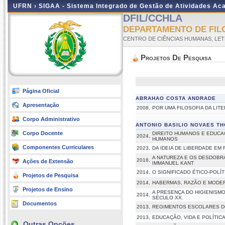
UFRN ›
SIGAA - Sistema Integrado de Gestão de Atividades A
DFIL/CCHLA
DEPARTAMENTO DE FIL
CENTRO DE CIÊNCIAS HUMANAS, LET
Projetos De Pesquisa
Página Oficial
ABRAHAO COSTA ANDRADE
Apresentação
2008,
POR UMA FILOSOFIA DA LIT
Corpo Administrativo
ANTONIO BASILIO NOVAES T
Corpo Docente
DIREITO HUMANOS E EDUCA
2024,
HUMANOS
Componentes Curriculares
2023,
DA IDEIA DE LIBERDADE EM
A NATUREZA E OS DESDOBRA
2016,
Ações de Extensão
IMMANUEL KANT
2014,
O SIGNIFICADO ÉTICO-POL
Projetos de Pesquisa
2014,
HABERMAS, RAZÃO E MODER
Projetos de Ensino
A PRESENÇA DO HIGIENISM
2014,
SÉCULO XX.
Documentos
2013,
REGIMENTOS ESCOLARES DO
2013,
EDUCAÇÃO, VIDA E POLÍTIC
Outras Opções