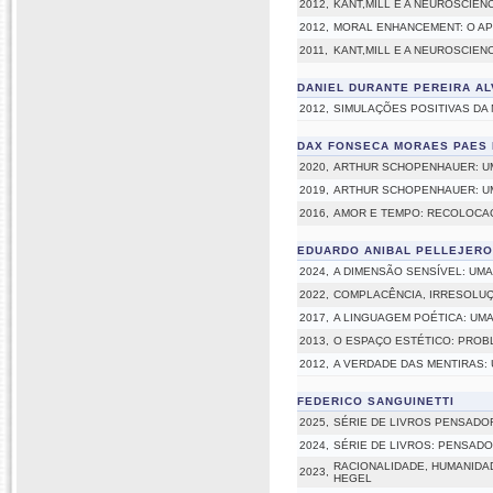
2012,
KANT,MILL E A NEUROSCIENC
2012,
MORAL ENHANCEMENT: O A
2011,
KANT,MILL E A NEUROSCIENC
DANIEL DURANTE PEREIRA A
2012,
SIMULAÇÕES POSITIVAS DA
DAX FONSECA MORAES PAES
2020,
ARTHUR SCHOPENHAUER: UM
2019,
ARTHUR SCHOPENHAUER: UM
2016,
AMOR E TEMPO: RECOLOCA
EDUARDO ANIBAL PELLEJERO
2024,
A DIMENSÃO SENSÍVEL: UM
2022,
COMPLACÊNCIA, IRRESOLUÇ
2017,
A LINGUAGEM POÉTICA: UM
2013,
O ESPAÇO ESTÉTICO: PROB
2012,
A VERDADE DAS MENTIRAS:
FEDERICO SANGUINETTI
2025,
SÉRIE DE LIVROS PENSADORIE
2024,
SÉRIE DE LIVROS: PENSADO
RACIONALIDADE, HUMANIDAD
2023,
HEGEL